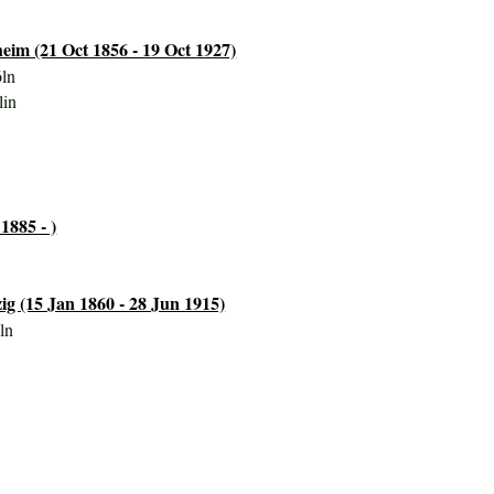
eim (21 Oct 1856 - 19 Oct 1927)
öln
lin
1885 - )
ig (15 Jan 1860 - 28 Jun 1915)
ln