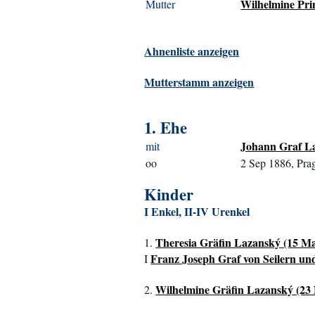
Wilhelmine Prin
Mutter
Ahnenliste anzeigen
Mutterstamm anzeigen
1. Ehe
Johann Graf La
mit
oo
2 Sep 1886, Pra
Kinder
I Enkel, II-IV Urenkel
Theresia Gräfin Lazanský (15 Ma
1.
Franz Joseph Graf von Seilern un
I
Wilhelmine Gräfin Lazanský (23 
2.