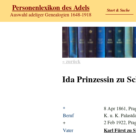
Personenlexikon des Adels
Start & Suche
Auswahl adeliger Genealogien 1648-1918
« zurück
Ida Prinzessin zu 
*
8 Apr 1861, Pra
Beruf
K. u. K. Palast
+
2 Feb 1922, Pra
Karl Fürst zu 
Vater