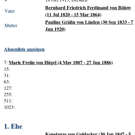
Bernhard Friedrich Ferdinand von Bülow
Vater
(11 Jul 1820 - 15 Mar 1864)
Pauline Gräfin von Linden (30 Sep 1833 - 7
Mutter
Jun 1920)
Ahnenliste anzeigen
Marie Freiin von Hügel (4 May 1807 - 27 Jun 1886)
7:
15:
31:
63:
127:
255:
511:
1023:
1. Ehe
Konstanze von Goldacker (30 Jan 1847 - 5