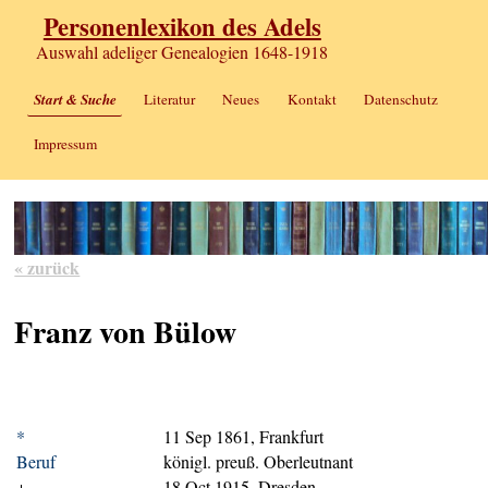
Personenlexikon des Adels
Auswahl adeliger Genealogien 1648-1918
Start & Suche
Literatur
Neues
Kontakt
Datenschutz
Impressum
« zurück
Franz von Bülow
*
11 Sep 1861, Frankfurt
Beruf
königl. preuß. Oberleutnant
+
18 Oct 1915, Dresden