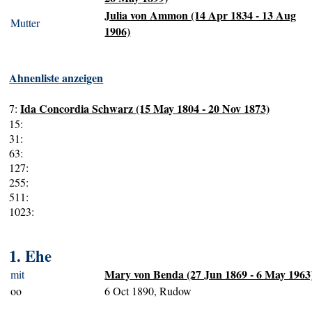
Julia von Ammon (14 Apr 1834 - 13 Aug
Mutter
1906)
Ahnenliste anzeigen
Ida Concordia Schwarz (15 May 1804 - 20 Nov 1873)
7:
15:
31:
63:
127:
255:
511:
1023:
1. Ehe
Mary von Benda (27 Jun 1869 - 6 May 1963
mit
oo
6 Oct 1890, Rudow