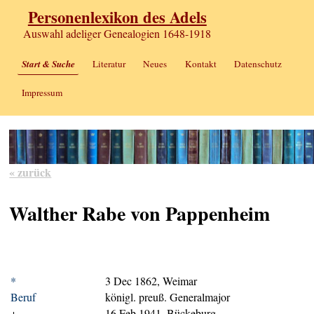
Personenlexikon des Adels
Auswahl adeliger Genealogien 1648-1918
Start & Suche
Literatur
Neues
Kontakt
Datenschutz
Impressum
« zurück
Walther Rabe von Pappenheim
*
3 Dec 1862, Weimar
Beruf
königl. preuß. Generalmajor
+
16 Feb 1941, Bückeburg