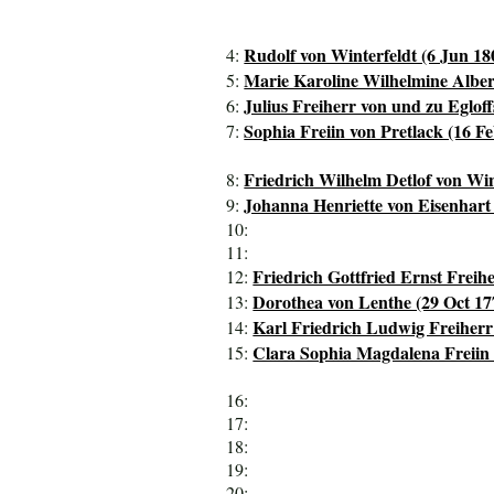
Rudolf von Winterfeldt (6 Jun 180
4:
Marie Karoline Wilhelmine Albert
5:
Julius Freiherr von und zu Egloff
6:
Sophia Freiin von Pretlack (16 F
7:
Friedrich Wilhelm Detlof von Win
8:
Johanna Henriette von Eisenhart
9:
10:
11:
Friedrich Gottfried Ernst Freihe
12:
Dorothea von Lenthe (29 Oct 17
13:
Karl Friedrich Ludwig Freiherr 
14:
Clara Sophia Magdalena Freiin 
15:
16:
17:
18:
19:
20: