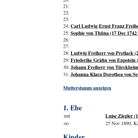
21:
22:
23:
Carl Ludwig Ernst Franz Freiher
24:
Sophie von Thüna (17 Dec 1742 
25:
26:
27:
Ludwig Freiherr von Pretlack (2
28:
Friederike Gräfin von Eppstein 
29:
Johann Freiherr von Türckheim 
30:
Johanna Klara Dorothea von Seu
31:
Mutterstamm anzeigen
1. Ehe
Luise Ziegler (1
mit
oo
25 Nov 1890, Ka
Kinder