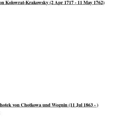
on Kolowrat-Krakowsky (2 Apr 1717 - 11 May 1762)
hotek von Chotkowa und Wognin (11 Jul 1863 - )
g