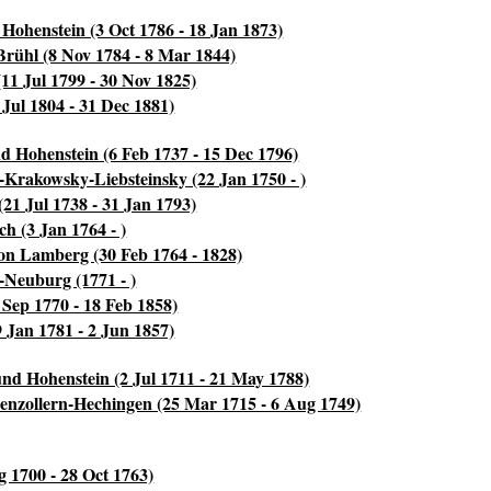
ohenstein (3 Oct 1786 - 18 Jan 1873)
rühl (8 Nov 1784 - 8 Mar 1844)
1 Jul 1799 - 30 Nov 1825)
 Jul 1804 - 31 Dec 1881)
 Hohenstein (6 Feb 1737 - 15 Dec 1796)
Krakowsky-Liebsteinsky (22 Jan 1750 - )
(21 Jul 1738 - 31 Jan 1793)
h (3 Jan 1764 - )
n Lamberg (30 Feb 1764 - 1828)
-Neuburg (1771 - )
 Sep 1770 - 18 Feb 1858)
 Jan 1781 - 2 Jun 1857)
d Hohenstein (2 Jul 1711 - 21 May 1788)
enzollern-Hechingen (25 Mar 1715 - 6 Aug 1749)
 1700 - 28 Oct 1763)