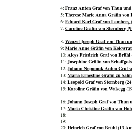
Franz Anton Graf von Thun und H
4:
Therese Marie Anna Gräfin von B
5:
Eduard Karl Graf von Lamberg (1
6:
Caroline Gräfin von Sternberg (9
7:
Wenzel Joseph Graf von Thun und
8:
Marie Anne Gräfin von Kolowrat-
9:
Aloys Friedrich Graf von Brühl 
10:
Josephine Gräfin von Schaffgotsc
11:
Johann Nepomuk Anton Graf vo
12:
Maria Ernestine Gräfin zu Salm
13:
Leopold Graf von Sternberg (24
14:
Karoline Gräfin von Walsegg (19
15:
Johann Joseph Graf von Thun un
16:
Maria Christine Gräfin von Hoh
17:
18:
19:
Heinrich Graf von Brühl (13 Aug
20: