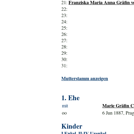
Franziska Maria Anna Gräfin v
21:
22:
23:
24:
25:
26:
27:
28:
29:
30:
31:
Mutterstamm anzeigen
1. Ehe
Marie Gräfin C
mit
oo
6 Jun 1887, Pra
Kinder
I Enkel, II-IV Urenkel