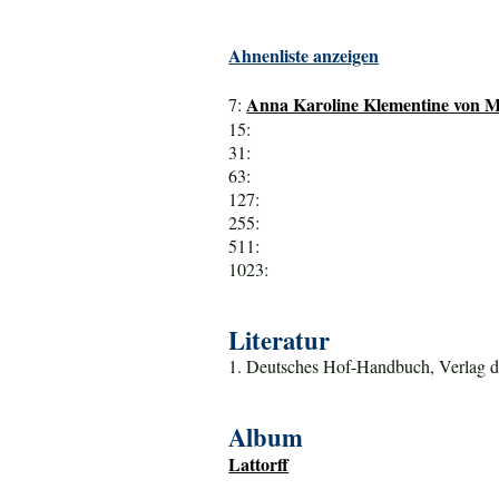
Ahnenliste anzeigen
Anna Karoline Klementine von Mu
7:
15:
31:
63:
127:
255:
511:
1023:
Literatur
1. Deutsches Hof-Handbuch, Verlag d
Album
Lattorff