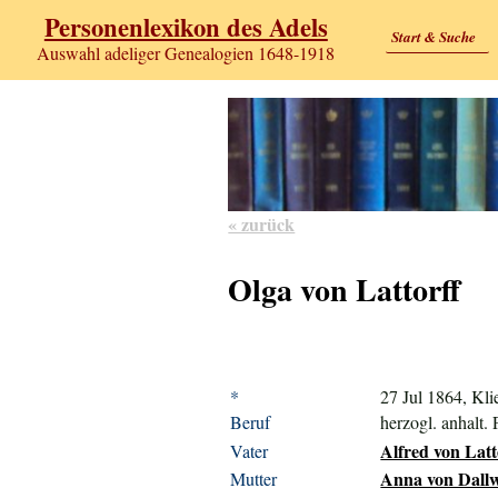
Personenlexikon des Adels
Start & Suche
Auswahl adeliger Genealogien 1648-1918
« zurück
Olga von Lattorff
*
27 Jul 1864, Kli
Beruf
herzogl. anhalt.
Alfred von Latt
Vater
Anna von Dallwi
Mutter