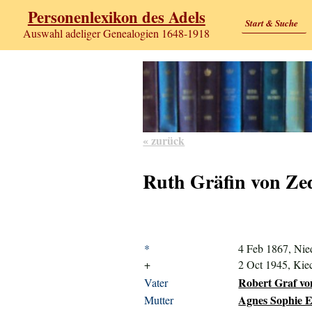
Personenlexikon des Adels
Start & Suche
Auswahl adeliger Genealogien 1648-1918
« zurück
Ruth Gräfin von Zed
*
4 Feb 1867, Nie
+
2 Oct 1945, Ki
Robert Graf von
Vater
Agnes Sophie E
Mutter