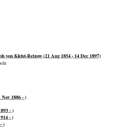
ph von Kleist-Retzow (21 Aug 1854 - 14 Dec 1897)
peln
 Nov 1886 - )
893 - )
914 - )
- )