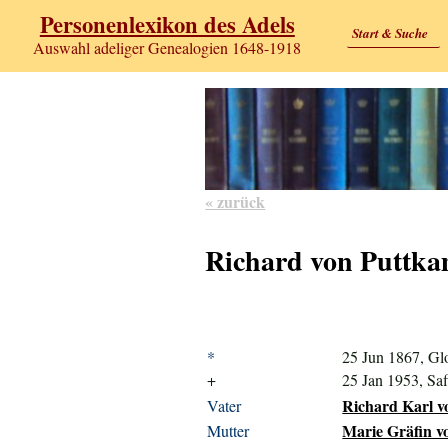
Personenlexikon des Adels
Start & Suche
Auswahl adeliger Genealogien 1648-1918
« zurück
Richard von Puttka
*
25 Jun 1867, Gl
+
25 Jan 1953, Saf
Richard Karl v
Vater
Marie Gräfin v
Mutter