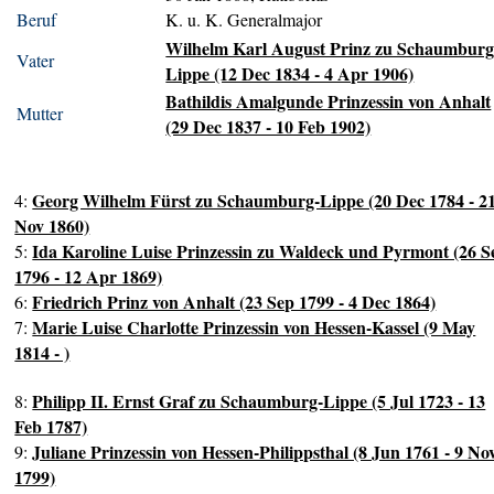
Beruf
K. u. K. Generalmajor
Wilhelm Karl August Prinz zu Schaumburg
Vater
Lippe (12 Dec 1834 - 4 Apr 1906)
Bathildis Amalgunde Prinzessin von Anhalt
Mutter
(29 Dec 1837 - 10 Feb 1902)
Georg Wilhelm Fürst zu Schaumburg-Lippe (20 Dec 1784 - 2
4:
Nov 1860)
Ida Karoline Luise Prinzessin zu Waldeck und Pyrmont (26 S
5:
1796 - 12 Apr 1869)
Friedrich Prinz von Anhalt (23 Sep 1799 - 4 Dec 1864)
6:
Marie Luise Charlotte Prinzessin von Hessen-Kassel (9 May
7:
1814 - )
Philipp II. Ernst Graf zu Schaumburg-Lippe (5 Jul 1723 - 13
8:
Feb 1787)
Juliane Prinzessin von Hessen-Philippsthal (8 Jun 1761 - 9 No
9:
1799)