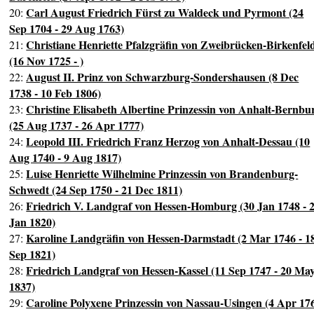
Carl August Friedrich Fürst zu Waldeck und Pyrmont (24
20:
Sep 1704 - 29 Aug 1763)
Christiane Henriette Pfalzgräfin von Zweibrücken-Birkenfel
21:
(16 Nov 1725 - )
August II. Prinz von Schwarzburg-Sondershausen (8 Dec
22:
1738 - 10 Feb 1806)
Christine Elisabeth Albertine Prinzessin von Anhalt-Bernbu
23:
(25 Aug 1737 - 26 Apr 1777)
Leopold III. Friedrich Franz Herzog von Anhalt-Dessau (10
24:
Aug 1740 - 9 Aug 1817)
Luise Henriette Wilhelmine Prinzessin von Brandenburg-
25:
Schwedt (24 Sep 1750 - 21 Dec 1811)
Friedrich V. Landgraf von Hessen-Homburg (30 Jan 1748 - 
26:
Jan 1820)
Karoline Landgräfin von Hessen-Darmstadt (2 Mar 1746 - 1
27:
Sep 1821)
Friedrich Landgraf von Hessen-Kassel (11 Sep 1747 - 20 Ma
28:
1837)
Caroline Polyxene Prinzessin von Nassau-Usingen (4 Apr 17
29: