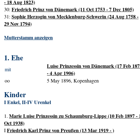
- 18 Aug 1823)
Friedrich Prinz von Dänemark (11 Oct 1753 - 7 Dec 1805)
30:
Sophie Herzogin von Mecklenburg-Schwerin (24 Aug 1758 -
31:
29 Nov 1794)
Mutterstamm anzeigen
1. Ehe
Luise Prinzessin von Dänemark (17 Feb 18
mit
- 4 Apr 1906)
oo
5 May 1896, Kopenhagen
Kinder
I Enkel, II-IV Urenkel
Marie Luise Prinzessin zu Schaumburg-Lippe (10 Feb 1897 - 
1.
Oct 1938)
Friedrich Karl Prinz von Preußen (13 Mar 1919 - )
I