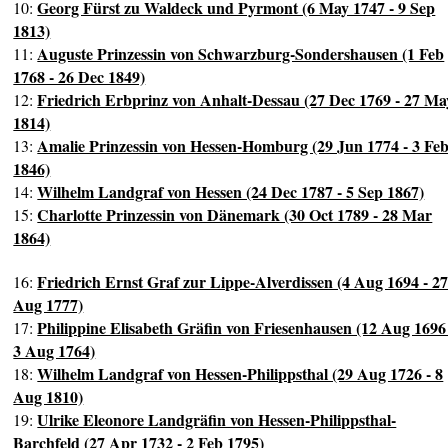
Georg Fürst zu Waldeck und Pyrmont (6 May 1747 - 9 Sep
10:
1813)
Auguste Prinzessin von Schwarzburg-Sondershausen (1 Feb
11:
1768 - 26 Dec 1849)
Friedrich Erbprinz von Anhalt-Dessau (27 Dec 1769 - 27 Ma
12:
1814)
Amalie Prinzessin von Hessen-Homburg (29 Jun 1774 - 3 Fe
13:
1846)
Wilhelm Landgraf von Hessen (24 Dec 1787 - 5 Sep 1867)
14:
Charlotte Prinzessin von Dänemark (30 Oct 1789 - 28 Mar
15:
1864)
Friedrich Ernst Graf zur Lippe-Alverdissen (4 Aug 1694 - 2
16:
Aug 1777)
Philippine Elisabeth Gräfin von Friesenhausen (12 Aug 1696
17:
3 Aug 1764)
Wilhelm Landgraf von Hessen-Philippsthal (29 Aug 1726 - 8
18:
Aug 1810)
Ulrike Eleonore Landgräfin von Hessen-Philippsthal-
19:
Barchfeld (27 Apr 1732 - 2 Feb 1795)