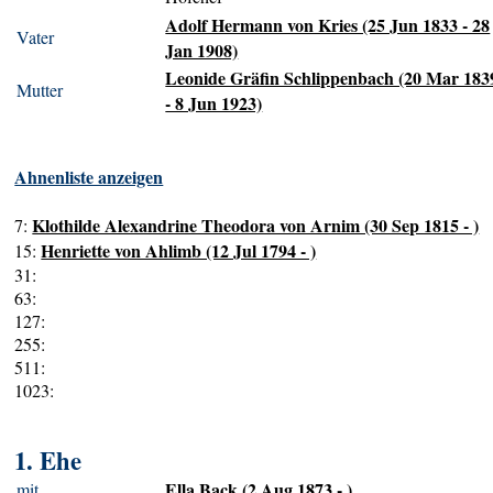
Adolf Hermann von Kries (25 Jun 1833 - 28
Vater
Jan 1908)
Leonide Gräfin Schlippenbach (20 Mar 183
Mutter
- 8 Jun 1923)
Ahnenliste anzeigen
Klothilde Alexandrine Theodora von Arnim (30 Sep 1815 - )
7:
Henriette von Ahlimb (12 Jul 1794 - )
15:
31:
63:
127:
255:
511:
1023:
1. Ehe
Ella Back (2 Aug 1873 - )
mit