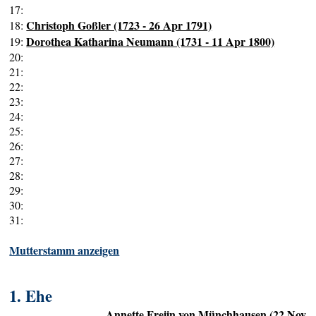
17:
Christoph Goßler (1723 - 26 Apr 1791)
18:
Dorothea Katharina Neumann (1731 - 11 Apr 1800)
19:
20:
21:
22:
23:
24:
25:
26:
27:
28:
29:
30:
31:
Mutterstamm anzeigen
1. Ehe
Annette Freiin von Münchhausen (22 Nov