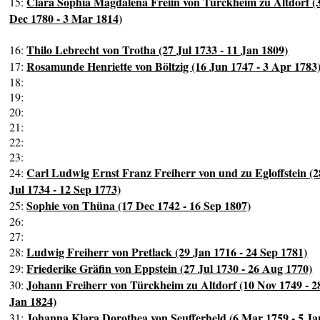
Clara Sophia Magdalena Freiin von Türckheim zu Altdorf (
15:
Dec 1780 - 3 Mar 1814)
Thilo Lebrecht von Trotha (27 Jul 1733 - 11 Jan 1809)
16:
Rosamunde Henriette von Böltzig (16 Jun 1747 - 3 Apr 1783
17:
18:
19:
20:
21:
22:
23:
Carl Ludwig Ernst Franz Freiherr von und zu Egloffstein (2
24:
Jul 1734 - 12 Sep 1773)
Sophie von Thüna (17 Dec 1742 - 16 Sep 1807)
25:
26:
27:
Ludwig Freiherr von Pretlack (29 Jan 1716 - 24 Sep 1781)
28:
Friederike Gräfin von Eppstein (27 Jul 1730 - 26 Aug 1770)
29:
Johann Freiherr von Türckheim zu Altdorf (10 Nov 1749 - 2
30:
Jan 1824)
Johanna Klara Dorothea von Seufferheld (6 Mar 1759 - 5 Ja
31: