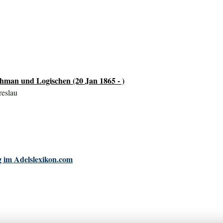
chman und Logischen (20 Jan 1865 - )
reslau
 im Adelslexikon.com