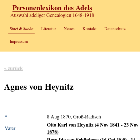
Personenlexikon des Adels
Auswahl adeliger Genealogien 1648-1918
Start & Suche
Literatur
Neues
Kontakt
Datenschutz
Impressum
« zurück
Agnes von Heynitz
*
8 Aug 1870, Groß-Radisch
Otto Karl von Heynitz (4 Nov 1841 - 23 Nov
Vater
1878)
Rosa Ida von Schönberg (16 Oct 1849 - 14