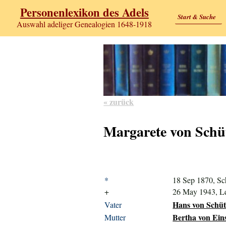
Personenlexikon des Adels
Start & Suche
Auswahl adeliger Genealogien 1648-1918
« zurück
Margarete von Schü
*
18 Sep 1870, Sc
+
26 May 1943, L
Hans von Schüt
Vater
Bertha von Eins
Mutter