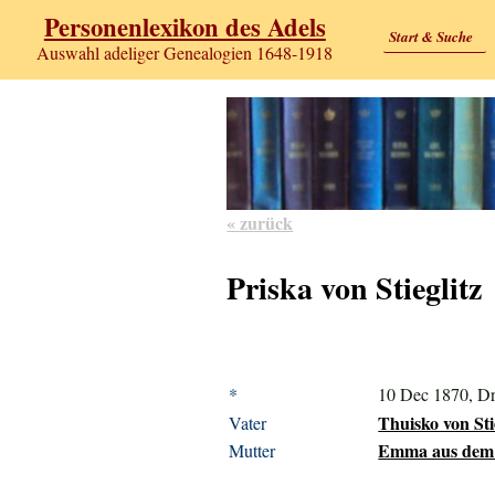
Personenlexikon des Adels
Start & Suche
Auswahl adeliger Genealogien 1648-1918
« zurück
Priska von Stieglitz
*
10 Dec 1870, D
Thuisko von Sti
Vater
Emma aus dem W
Mutter