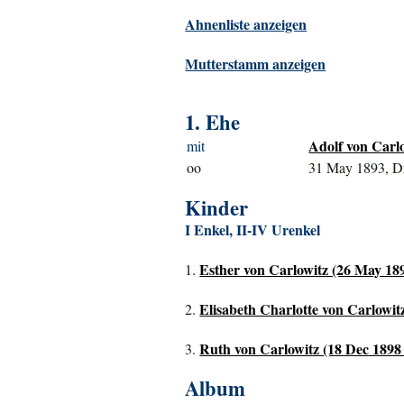
Ahnenliste anzeigen
Mutterstamm anzeigen
1. Ehe
Adolf von Carlo
mit
oo
31 May 1893, D
Kinder
I Enkel, II-IV Urenkel
Esther von Carlowitz (26 May 189
1.
Elisabeth Charlotte von Carlowitz
2.
Ruth von Carlowitz (18 Dec 1898 
3.
Album