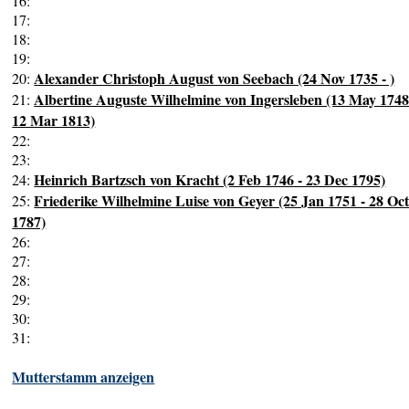
16:
17:
18:
19:
Alexander Christoph August von Seebach (24 Nov 1735 - )
20:
Albertine Auguste Wilhelmine von Ingersleben (13 May 1748
21:
12 Mar 1813)
22:
23:
Heinrich Bartzsch von Kracht (2 Feb 1746 - 23 Dec 1795)
24:
Friederike Wilhelmine Luise von Geyer (25 Jan 1751 - 28 Oc
25:
1787)
26:
27:
28:
29:
30:
31:
Mutterstamm anzeigen