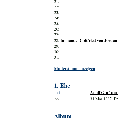
21:
22:
23:
24:
25:
26:
27:
Immanuel Gottfried von Jordan 
28:
29:
30:
31:
Mutterstamm anzeigen
1. Ehe
Adolf Graf von 
mit
oo
31 Mar 1887, E
Album