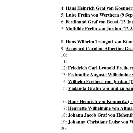
Hans Heinrich Graf von Koenneri
4:
Luise Freiin von Werthern (9 Sep
5:
Ferdinand Graf von Beust (13 Jan
6:
Mathilde Freiin von Jordan (12 A
7:
Hans Wilhelm Traugott von Könne
8:
Armgard Caroline Albertine Gräf
9:
10:
11:
Friedrich Carl Leopold Freiherr
12:
Erdmuthe Auguste Wilhelmine v
13:
Wilhelm Freiherr von Jordan (1
14:
Violanda Gräfin von und zu Sand
15:
Hans Heinrich von Könneritz ( -
16:
Henriette Wilhelmine von Altman
17:
Johann Jacob Graf von Hohentha
18:
Johanna Christiane Luise von W
19:
20: