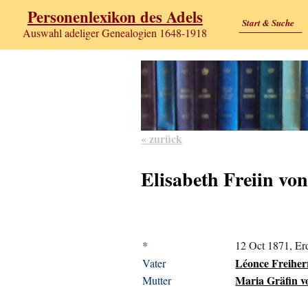
Personenlexikon des Adels
Start & Suche
Auswahl adeliger Genealogien 1648-1918
« zurück
Elisabeth Freiin vo
*
12 Oct 1871, E
Léonce Freiher
Vater
Maria Gräfin vo
Mutter