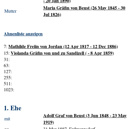
- 20 Jan 1890)
Maria Gräfin von Beust (26 May 1845 - 30
Mutter
Jul 1826)
Ahnenliste anzeigen
Mathilde Freiin von Jordan (12 Apr 1817 - 12 Dec 1886)
7:
Violanda Gräfin von und zu Sandizell ( - 8 Apr 1859)
15:
31:
63:
127:
255:
511:
1023:
1. Ehe
Adolf Graf von Beust (3 Jun 1848 - 23 May
mit
1919)
oo
31 Mar 1887, Erdmannsdorf