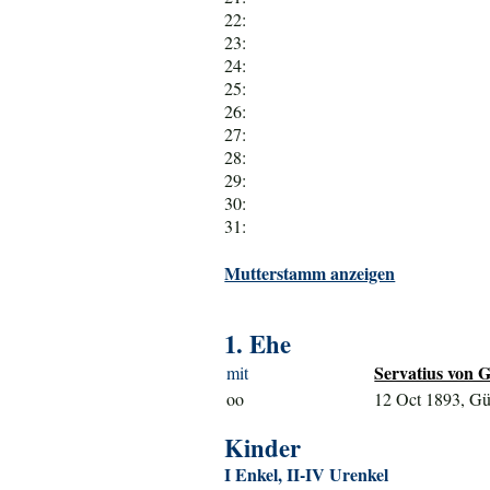
22:
23:
24:
25:
26:
27:
28:
29:
30:
31:
Mutterstamm anzeigen
1. Ehe
Servatius von G
mit
oo
12 Oct 1893, Gü
Kinder
I Enkel, II-IV Urenkel