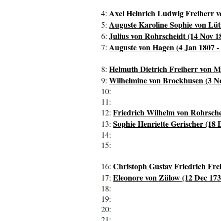
Axel Heinrich Ludwig Freiherr v
4:
Auguste Karoline Sophie von Lüt
5:
Julius von Rohrscheidt (14 Nov 1
6:
Auguste von Hagen (4 Jan 1807 -
7:
Helmuth Dietrich Freiherr von M
8:
Wilhelmine von Brockhusen (3 No
9:
10:
11:
Friedrich Wilhelm von Rohrschei
12:
Sophie Henriette Gerischer (18 
13:
14:
15:
Christoph Gustav Friedrich Fre
16:
Eleonore von Zülow (12 Dec 173
17:
18:
19:
20:
21: