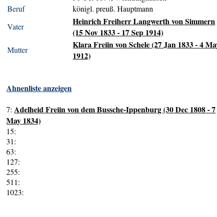
Beruf
königl. preuß. Hauptmann
Heinrich Freiherr Langwerth von Simmern
Vater
(15 Nov 1833 - 17 Sep 1914)
Klara Freiin von Schele (27 Jan 1833 - 4 Ma
Mutter
1912)
Ahnenliste anzeigen
Adelheid Freiin von dem Bussche-Ippenburg (30 Dec 1808 - 7
7:
May 1834)
15:
31:
63:
127:
255:
511:
1023: