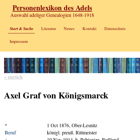
Personenlexikon des Adels
Auswahl adeliger Genealogien 1648-1918
Start & Suche
Literatur
Neues
Kontakt
Datenschutz
Impressum
« zurück
Axel Graf von Königsmarck
*
1 Oct 1876, Ober-Lesnitz
Beruf
königl. preuß. Rittmeister
+
19 Nov 1914, b. Pabianize, Rußland