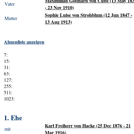
Maximilian Gotthard von Cube (13 May 18
Vater
- 23 Nov 1910)
Sophie Luise von Strohblum (12 Jun 1847 -
Mutter
13 Aug 1913)
Ahnenliste anzeigen
7:
15:
31:
63:
127:
255:
511:
1023:
1. Ehe
Karl Freiherr von Hacke (25 Dec 1876 - 21
mit
Mar 1916)