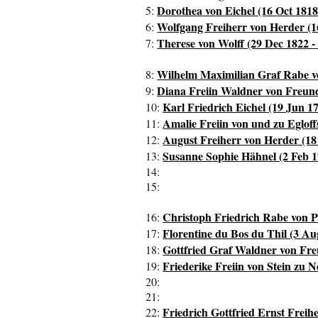
Dorothea von Eichel (16 Oct 1818
5:
Wolfgang Freiherr von Herder (1
6:
Therese von Wolff (29 Dec 1822 -
7:
Wilhelm Maximilian Graf Rabe vo
8:
Diana Freiin Waldner von Freunds
9:
Karl Friedrich Eichel (19 Jun 17
10:
Amalie Freiin von und zu Egloff
11:
August Freiherr von Herder (18
12:
Susanne Sophie Hähnel (2 Feb 1
13:
14:
15:
Christoph Friedrich Rabe von 
16:
Florentine du Bos du Thil (3 Au
17:
Gottfried Graf Waldner von Freu
18:
Friederike Freiin von Stein zu 
19:
20:
21:
Friedrich Gottfried Ernst Freihe
22: