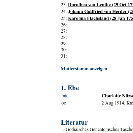
Dorothea von Lenthe (29 Oct 17
23:
Johann Gottfried von Herder (2
24:
Karolina Flachsland (28 Jan 175
25:
26:
27:
28:
29:
30:
31:
Mutterstamm anzeigen
1. Ehe
Charlotte Nitzs
mit
oo
2 Aug 1914, Kas
Literatur
1. Gothaisches Genealogisches Tasche