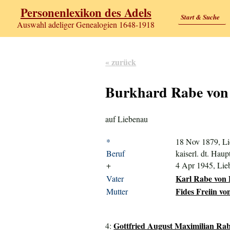
Personenlexikon des Adels
Start & Suche
Auswahl adeliger Genealogien 1648-1918
« zurück
Burkhard Rabe von
auf Liebenau
*
18 Nov 1879, L
Beruf
kaiserl. dt. Hau
+
4 Apr 1945, Lie
Karl Rabe von 
Vater
Fides Freiin vo
Mutter
Gottfried August Maximilian Rab
4: