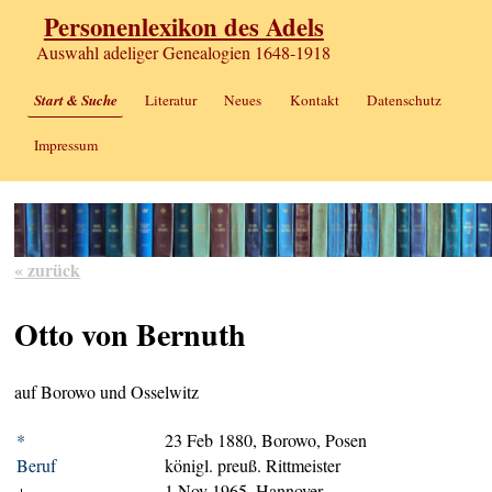
Personenlexikon des Adels
Auswahl adeliger Genealogien 1648-1918
Start & Suche
Literatur
Neues
Kontakt
Datenschutz
Impressum
« zurück
Otto von Bernuth
auf Borowo und Osselwitz
*
23 Feb 1880, Borowo, Posen
Beruf
königl. preuß. Rittmeister
+
1 Nov 1965, Hannover