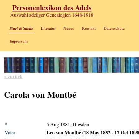
Personenlexikon des Adels
Auswahl adeliger Genealogien 1648-1918
Start & Suche
Literatur
Neues
Kontakt
Datenschutz
Impressum
« zurück
Carola von Montbé
*
5 Aug 1881, Dresden
Leo von Montbé (18 May 1852 - 17 Oct 1898
Vater