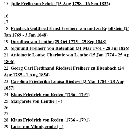
Julie Freiin von Schele (15 Aug 1798 - 16 Sep 1832)
15:
16:
17:
Friedrich Gottfried Ernst Freiherr von und zu Egloffstein (2
18:
Jan 1769 - 3 Jan 1848)
Dorothea von Lenthe (29 Oct 1775 - 29 Sep 1848)
19:
Sigmund Freiherr von Rotenhan (31 Mar 1761 - 28 Jul 1826
20:
Antoinette Louise Charlotte von Lenthe (15 Jan 1774 - 25 A
21:
1806)
Georg Carl Ferdinand Riedesel Freiherr zu Eisenbach (24
22:
Apr 1785 - 1 Aug 1854)
Carolina Friederika Louisa Riedesel (3 Mar 1784 - 28 Aug
23:
1857)
Klaus Friedrich von Reden (1736 - 1791)
24:
Margarete von Lenthe ( - )
25:
26:
27:
Klaus Friedrich von Reden (1736 - 1791)
28:
Luise von Minnigerode ( - )
29: