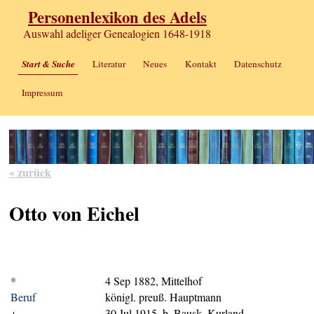
Personenlexikon des Adels
Auswahl adeliger Genealogien 1648-1918
Start & Suche
Literatur
Neues
Kontakt
Datenschutz
Impressum
« zurück
Otto von Eichel
*
4 Sep 1882, Mittelhof
Beruf
königl. preuß. Hauptmann
+
30 Jul 1915, b. Bausk, Kurland