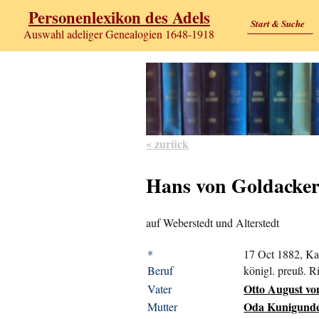
Personenlexikon des Adels
Start & Suche
Auswahl adeliger Genealogien 1648-1918
« zurück
Hans von Goldacke
auf Weberstedt und Alterstedt
*
17 Oct 1882, Ka
Beruf
königl. preuß. Ri
Otto August vo
Vater
Oda Kunigunde 
Mutter