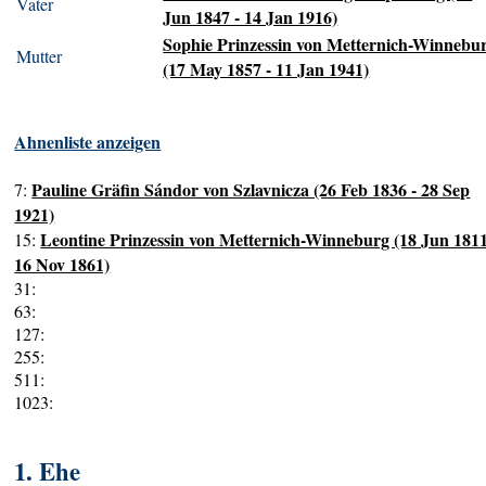
Vater
Jun 1847 - 14 Jan 1916)
Sophie Prinzessin von Metternich-Winnebu
Mutter
(17 May 1857 - 11 Jan 1941)
Ahnenliste anzeigen
Pauline Gräfin Sándor von Szlavnicza (26 Feb 1836 - 28 Sep
7:
1921)
Leontine Prinzessin von Metternich-Winneburg (18 Jun 1811
15:
16 Nov 1861)
31:
63:
127:
255:
511:
1023:
1. Ehe