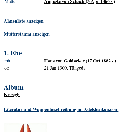
Auguste von Schack (3 Apr 1866 - )
Mutter
Ahnenliste anzeigen
Mutterstamm anzeigen
1. Ehe
Hans von Goldacker (17 Oct 1882 - )
mit
oo
21 Jan 1909, Tüngeda
Album
Krosigk
Literatur und Wappenbeschreibung im Adelslexikon.com