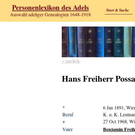
Personenlexikon des Adels
Start & Suche
Auswahl adeliger Genealogien 1648-1918
« zurück
Hans Freiherr Poss
*
6 Jan 1891, Wie
Beruf
K. u. K. Leutnant
+
27 Oct 1968, W
Benjamin Freih
Vater