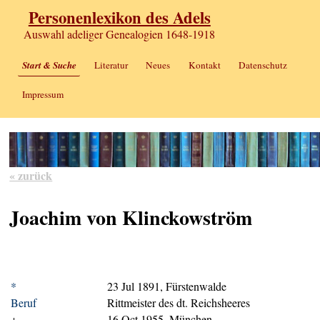
Personenlexikon des Adels
Auswahl adeliger Genealogien 1648-1918
Start & Suche
Literatur
Neues
Kontakt
Datenschutz
Impressum
« zurück
Joachim von Klinckowström
*
23 Jul 1891, Fürstenwalde
Beruf
Rittmeister des dt. Reichsheeres
+
16 Oct 1955, München