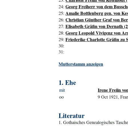
Georg Freiherr von dem Bussch
24:
Amalie Bottlenberg gen. von Kes
25:
Christian Günther Graf von Ber
26:
Elisabeth Gräfin von Dernath (2
27:
Georg Leopold Vivigenz von Arn
28:
Friederike Charlotte Gräfin zu
29:
30:
31:
Mutterstamm anzeigen
1. Ehe
Irene Freiin v
mit
oo
9 Oct 1921, Fra
Literatur
1. Gothaisches Genealogisches Tasche