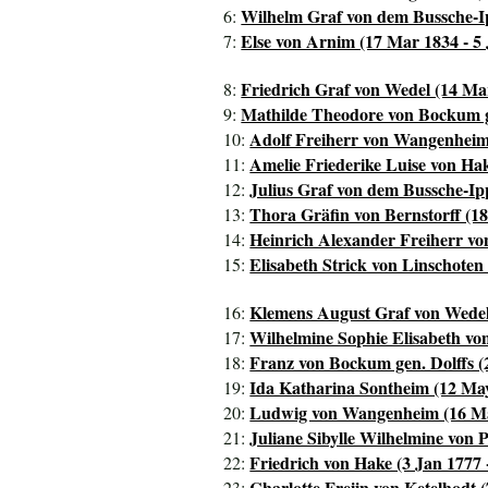
Wilhelm Graf von dem Bussche-Ip
6:
Else von Arnim (17 Mar 1834 - 5
7:
Friedrich Graf von Wedel (14 Ma
8:
Mathilde Theodore von Bockum ge
9:
Adolf Freiherr von Wangenheim 
10:
Amelie Friederike Luise von Hak
11:
Julius Graf von dem Bussche-Ipp
12:
Thora Gräfin von Bernstorff (1
13:
Heinrich Alexander Freiherr vo
14:
Elisabeth Strick von Linschoten
15:
Klemens August Graf von Wedel 
16:
Wilhelmine Sophie Elisabeth vo
17:
Franz von Bockum gen. Dolffs (
18:
Ida Katharina Sontheim (12 May
19:
Ludwig von Wangenheim (16 Mar
20:
Juliane Sibylle Wilhelmine von P
21:
Friedrich von Hake (3 Jan 1777 -
22:
Charlotte Freiin von Ketelhodt 
23: