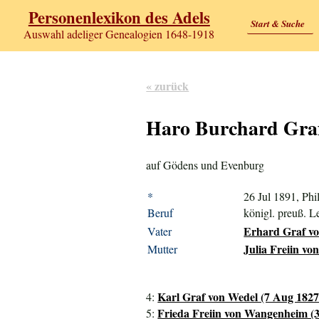
Personenlexikon des Adels
Start & Suche
Auswahl adeliger Genealogien 1648-1918
« zurück
Haro Burchard Gra
auf Gödens und Evenburg
*
26 Jul 1891, Phi
Beruf
königl. preuß. L
Erhard Graf vo
Vater
Julia Freiin vo
Mutter
Karl Graf von Wedel (7 Aug 1827
4:
Frieda Freiin von Wangenheim (3
5: