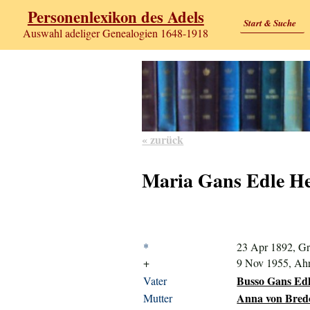
Personenlexikon des Adels
Start & Suche
Auswahl adeliger Genealogien 1648-1918
« zurück
Maria Gans Edle Her
*
23 Apr 1892, Gr
+
9 Nov 1955, Ah
Busso Gans Edle
Vater
Anna von Bredo
Mutter