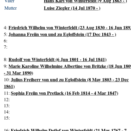
Hans Karl von Winterfeldt (9 Aug 1863 - )
Vater
Luise Ziegler (14 Jul 1870 - )
Mutter
Friedrich Wilhelm von Winterfeldt (23 Aug 1830 - 16 Jun 189
4:
Johanna Freiin von und zu Egloffstein (17 Dec 1843 - )
5:
6:
7:
Rudolf von Winterfeldt (6 Jun 1801 - 16 Jul 1841)
8:
Marie Karoline Wilhelmine Albertine von Britzke (18 Jun 180
9:
- 31 Mar 1890)
Julius Freiherr von und zu Egloffstein (8 May 1803 - 23 Dec
10:
1861)
Sophia Freiin von Pretlack (16 Feb 1814 - 4 Mar 1847)
11:
12:
13:
14:
15:
Friedrich Wilhelm Detlof von Winterfeldt (21 May 1767 - 7
16: