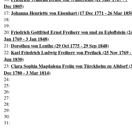
Dec 1805)
Johanna Henriette von Eisenhart (17 Dec 1771 - 26 Mar 185
17:
18:
19:
Friedrich Gottfried Ernst Freiherr von und zu Egloffstein (2
20:
Jan 1769 - 3 Jan 1848)
Dorothea von Lenthe (29 Oct 1775 - 29 Sep 1848)
21:
Karl Friedrich Ludwig Freiherr von Pretlack (25 Nov 1769 -
22:
Jun 1830)
Clara Sophia Magdalena Freiin von Türckheim zu Altdorf (
23:
Dec 1780 - 3 Mar 1814)
24:
25:
26:
27:
28:
29:
30:
31: