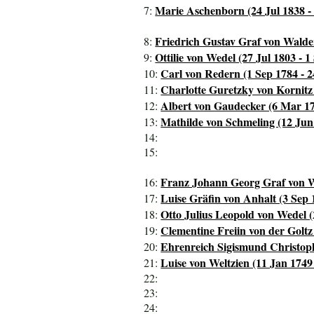
Marie Aschenborn (24 Jul 1838 -
7:
Friedrich Gustav Graf von Walder
8:
Ottilie von Wedel (27 Jul 1803 - 1
9:
Carl von Redern (1 Sep 1784 - 
10:
Charlotte Guretzky von Kornitz
11:
Albert von Gaudecker (6 Mar 17
12:
Mathilde von Schmeling (12 Jun
13:
14:
15:
Franz Johann Georg Graf von Wa
16:
Luise Gräfin von Anhalt (3 Sep 
17:
Otto Julius Leopold von Wedel (
18:
Clementine Freiin von der Goltz
19:
Ehrenreich Sigismund Christoph
20:
Luise von Weltzien (11 Jan 1749
21:
22:
23:
24: