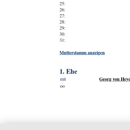
25:
26:
27:
28:
29:
30:
31:
Mutterstamm anzeigen
1. Ehe
Georg von Heyd
mit
oo