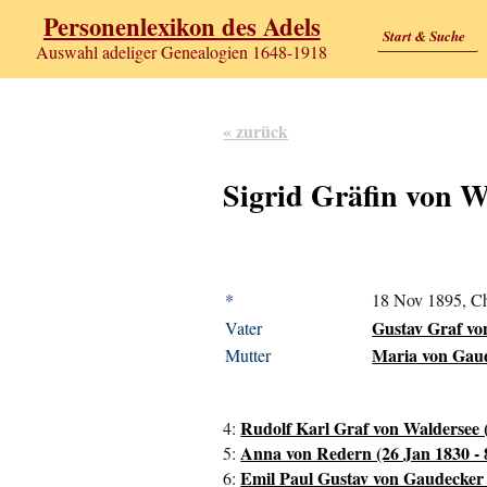
Personenlexikon des Adels
Start & Suche
Auswahl adeliger Genealogien 1648-1918
« zurück
Sigrid Gräfin von W
*
18 Nov 1895, Ch
Gustav Graf von
Vater
Maria von Gaud
Mutter
Rudolf Karl Graf von Waldersee 
4:
Anna von Redern (26 Jan 1830 - 
5:
Emil Paul Gustav von Gaudecker 
6: