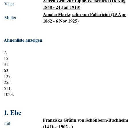
Alfred Graf zur Lippe-Weißenfeld (16 Aug
Vater
1848 - 24 Jan 1910)
Amalia Markgräfin von Pallavicini (29 Apr
Mutter
1862 - 6 Nov 1925)
Ahnenliste anzeigen
7:
15:
31:
63:
127:
255:
511:
1023:
1. Ehe
Franziska Gräfin von Schönborn-Buchhei
mit
(14 Dec 1902 - )