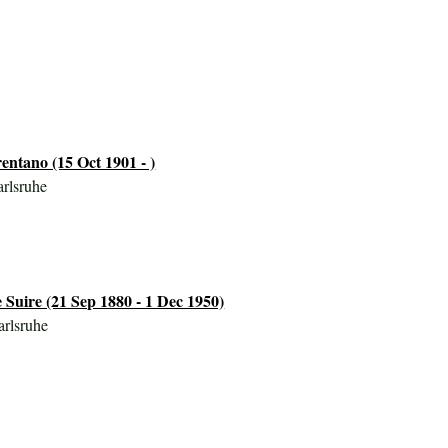
entano (15 Oct 1901 - )
rlsruhe
Suire (21 Sep 1880 - 1 Dec 1950)
rlsruhe