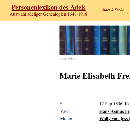
Personenlexikon des Adels
Start & Suche
Auswahl adeliger Genealogien 1648-1918
« zurück
Marie Elisabeth Fre
*
12 Sep 1896, Kö
Hans Asmus Fre
Vater
Wally von Jess (
Mutter