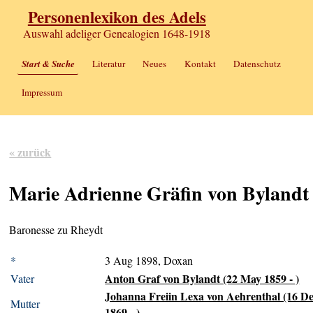
Personenlexikon des Adels
Auswahl adeliger Genealogien 1648-1918
Start & Suche
Literatur
Neues
Kontakt
Datenschutz
Impressum
« zurück
Marie Adrienne Gräfin von Bylandt
Baronesse zu Rheydt
*
3 Aug 1898, Doxan
Anton Graf von Bylandt (22 May 1859 - )
Vater
Johanna Freiin Lexa von Aehrenthal (16 D
Mutter
1869 - )