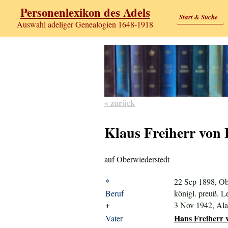
Personenlexikon des Adels
Start & Suche
Auswahl adeliger Genealogien 1648-1918
« zurück
Klaus Freiherr von
auf Oberwiederstedt
*
22 Sep 1898, Ob
Beruf
königl. preuß. L
+
3 Nov 1942, Ala
Hans Freiherr 
Vater