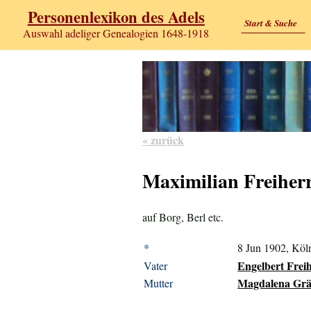
Personenlexikon des Adels
Start & Suche
Auswahl adeliger Genealogien 1648-1918
« zurück
Maximilian Freiher
auf Borg, Berl etc.
*
8 Jun 1902, Köl
Engelbert Freih
Vater
Magdalena Gräf
Mutter