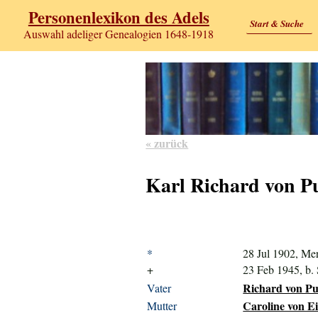
Personenlexikon des Adels
Start & Suche
Auswahl adeliger Genealogien 1648-1918
« zurück
Karl Richard von P
*
28 Jul 1902, Me
+
23 Feb 1945, b. 
Richard von Pu
Vater
Caroline von Eic
Mutter