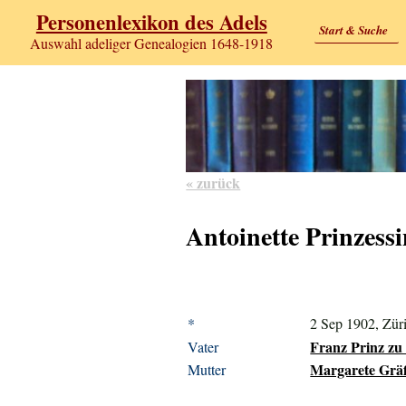
Personenlexikon des Adels
Start & Suche
Auswahl adeliger Genealogien 1648-1918
« zurück
Antoinette Prinzess
*
2 Sep 1902, Zür
Franz Prinz zu 
Vater
Margarete Gräf
Mutter