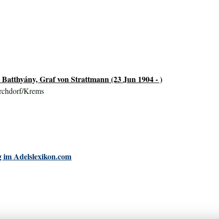
 Batthyány, Graf von Strattmann (23 Jun 1904 - )
rchdorf/Krems
 im Adelslexikon.com