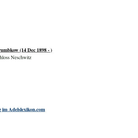
umbkow (14 Dec 1898 - )
hloss Neschwitz
 im Adelslexikon.com