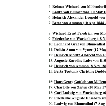
Reimar Wichard von Möllendorff 
4:
Laura von Blumenthal (10 Mar 1
5:
Heinrich Alexander Leopold von G
6:
Berta von Ammon (10 Apr 1844 -
7:
Wichard Ernst Friedrich von Möl
8:
Friederike von Wartenberg (18 N
9:
Leonhard Graf von Blumenthal (
10:
Delicia Anna von Vyner (12 May
11:
Heinrich Moritz Albrecht von Gr
12:
Auguste Karoline Luise von Krö
13:
Heinrich von Ammon (8 Nov 180
14:
Berta Teutonia Christine Dudde
15:
Hans Georg Gottlob von Möllend
16:
Charlotte von Zieten (20 Mar 17
17:
Carl Ludwig von Wartenberg (6 
18:
Friederike Auguste Elisabeth vo
19:
Ludwig von Blumenthal (7 Aug 1
20: