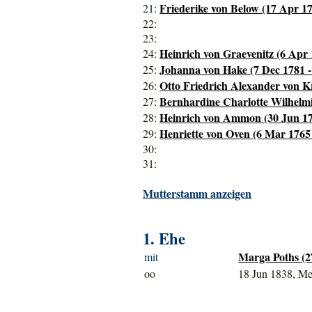
Friederike von Below (17 Apr 17
21:
22:
23:
Heinrich von Graevenitz (6 Apr 
24:
Johanna von Hake (7 Dec 1781 -
25:
Otto Friedrich Alexander von K
26:
Bernhardine Charlotte Wilhelmi
27:
Heinrich von Ammon (30 Jun 17
28:
Henriette von Oven (6 Mar 1765 
29:
30:
31:
Mutterstamm anzeigen
1. Ehe
Marga Poths (2
mit
oo
18 Jun 1838, M