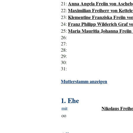
Anna Angela Freiin von Aschebe
21:
Maximilian Freiherr von Ketteler
22:
Klementine Franziska Freiin vo
23:
Franz Philipp Wilderich Graf vo
24:
Maria Mauritia Johanna Freiin 
25:
26:
27:
28:
29:
30:
31:
Mutterstamm anzeigen
1. Ehe
Nikolaus Freih
mit
oo