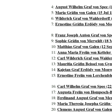
August Wilhelm Graf von Spee (1
4:
Maria Gräfin von Galen (15 Jul 1
5:
Wilderich Graf von Walderdorff 
6:
Ernestine Gräfin Erdödy von Mo
7:
Franz Joseph Anton Graf von Spe
8:
Sophie Gräfin von Merveldt (18 
9:
Matthias Graf von Galen (12 Sep
10:
Anna Maria Freiin von Ketteler 
11:
Carl Wilderich Graf von Walderd
12:
Mauritia Gräfin Beissel von Gym
13:
Kajetan Graf Erdödy von Monyo
14:
Ernestine Freiin von Lerchenfel
15:
Carl Wilhelm Graf von Spee (22
16:
Augusta Freiin von Hompesch-Bo
17:
Ferdinand August Graf von Merv
18:
Maria Theresia Josepha Gräfin 
19:
Clemens August Graf von Galen 
20: