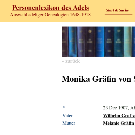
Personenlexikon des Adels
Start & Suche
Auswahl adeliger Genealogien 1648-1918
« zurück
Monika Gräfin von 
*
23 Dec 1907, Ah
Wilhelm Graf vo
Vater
Melanie Gräfin 
Mutter