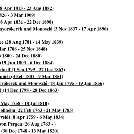
8 Apr 1813 - 23 Aug 1882)
826 - 3 Mar 1909)
(8 Apr 1831 - 22 Dec 1898)
nyorókerék und Monoszló (3 Nov 1837 - 17 Apr 1896)
e (28 Aug 1781 - 14 May 1839)
Mar 1786 - 25 Nov 1848)
 1800 - 24 Dec 1880)
(19 Jun 1803 - 6 Dec 1884)
orff (1 Sep 1799 - 27 Dec 1862)
nich (3 Feb 1801 - 9 Mar 1851)
rókerék und Monoszló (18 Jan 1795 - 19 Jan 1856)
d (14 Dec 1798 - 28 Dec 1863)
 May 1758 - 18 Jul 1810)
llheim (22 Feb 1763 - 21 May 1785)
eldt (8 Apr 1759 - 6 May 1834)
von Pergen (26 Aug 1763 - )
(30 Dec 1748 - 13 May 1820)