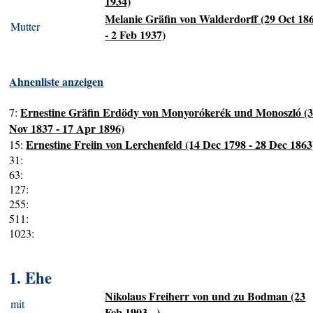
1934)
Melanie Gräfin von Walderdorff (29 Oct 18
Mutter
- 2 Feb 1937)
Ahnenliste anzeigen
Ernestine Gräfin Erdödy von Monyorókerék und Monoszló (
7:
Nov 1837 - 17 Apr 1896)
Ernestine Freiin von Lerchenfeld (14 Dec 1798 - 28 Dec 1863
15:
31:
63:
127:
255:
511:
1023:
1. Ehe
Nikolaus Freiherr von und zu Bodman (23
mit
Feb 1903 - )