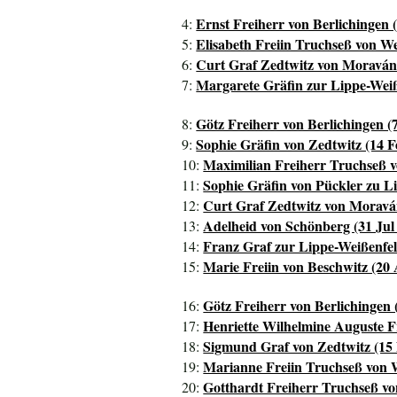
Ernst Freiherr von Berlichingen 
4:
Elisabeth Freiin Truchseß von We
5:
Curt Graf Zedtwitz von Moraván
6:
Margarete Gräfin zur Lippe-Weiße
7:
Götz Freiherr von Berlichingen (
8:
Sophie Gräfin von Zedtwitz (14 F
9:
Maximilian Freiherr Truchseß v
10:
Sophie Gräfin von Pückler zu L
11:
Curt Graf Zedtwitz von Moravá
12:
Adelheid von Schönberg (31 Jul 
13:
Franz Graf zur Lippe-Weißenfeld
14:
Marie Freiin von Beschwitz (20
15:
Götz Freiherr von Berlichingen 
16:
Henriette Wilhelmine Auguste F
17:
Sigmund Graf von Zedtwitz (15 
18:
Marianne Freiin Truchseß von W
19:
Gotthardt Freiherr Truchseß vo
20: