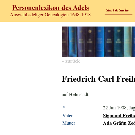
Personenlexikon des Adels
Start & Suche
Auswahl adeliger Genealogien 1648-1918
« zurück
Friedrich Carl Frei
auf Helmstadt
*
22 Jun 1908, Ja
Sigmund Freihe
Vater
Ada Gräfin Zed
Mutter