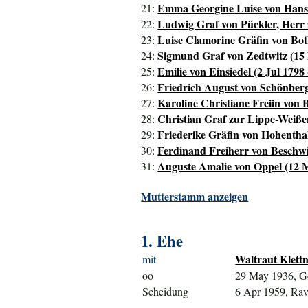
Emma Georgine Luise von Hanste
21:
Ludwig Graf von Pückler, Herr 
22:
Luise Clamorine Gräfin von Bot
23:
Sigmund Graf von Zedtwitz (15 
24:
Emilie von Einsiedel (2 Jul 1798 
25:
Friedrich August von Schönberg
26:
Karoline Christiane Freiin von 
27:
Christian Graf zur Lippe-Weißen
28:
Friederike Gräfin von Hohenthal
29:
Ferdinand Freiherr von Beschwi
30:
Auguste Amalie von Oppel (12 
31:
Mutterstamm anzeigen
1. Ehe
Waltraut Klettn
mit
oo
29 May 1936, Ge
Scheidung
6 Apr 1959, Ra