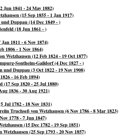
(2 Jun 1841 - 24 May 1882)
tzhausen (15 Sep 1855 - 1 Jan 1917)
 und Duppau (14 Dec 1849 - )
nfeld (18 Jun 1861 - )
7 Jan 1811 - 6 Nov 1874)
eb 1806 - 1 Nov 1864)
on Wetzhausen (12 Feb 1824 - 19 Oct 1877)
impurg-Sontheim-Gaildorf (4 Dec 1827 - )
n und Duppau (3 Oct 1822 - 19 Nov 1908)
1826 - 16 Feb 1894)
 (17 Sep 1820 - 25 Jul 1880)
 Aug 1836 - 30 Aug 1921)
(5 Jul 1782 - 18 Nov 1831)
reiin Truchseß von Wetzhausen (6 Nov 1786 - 8 Mar 1823)
Nov 1778 - 7 Jun 1847)
etzhausen (15 Dec 1782 - 19 Sep 1851)
n Wetzhausen (25 Sep 1793 - 20 Nov 1857)